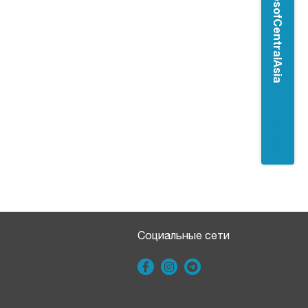
#CongressesofCentralAsia
Социальные сети