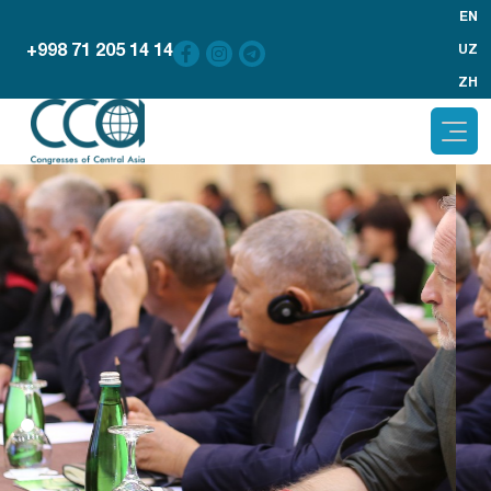
EN
+998 71 205 14 14
UZ
ZH