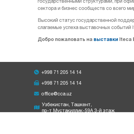
государственными структурами, при оф
сектора и бизнес сообществ со всего ми
Высокий статус государственной поддер
слагаемые успеха выставочных событий Ite
Добро пожаловать на
выставки
Iteca 
+998 71 205 14 14
+998 71 205 14 14
office@cca.uz
Узбекистан, Ташкент,
пр-т Мустакиллик-59A 3-й этаж
© 2018 - 2026 CCA. Все права защищены.