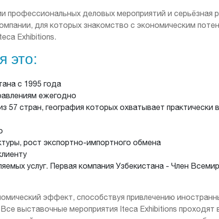
ии профессиональных деловых мероприятий и серьёзная р
компании, для которых знакомство с экономическим поте
ca Exhibitions.
я это:
тана с 1995 года
правлениям ежегодно
из 57 стран, география которых охватывает практически в
о
туры, рост экспортно-импортного обмена
клиенту
емых услуг. Первая компания Узбекистана - Член Всеми
омический эффект, способствуя привлечению иностранных
Все выставочные мероприятия Iteca Exhibitions проходят