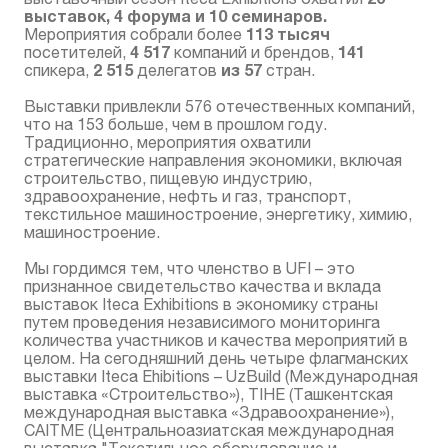
выставок, 4 форума и 10 семинаров.
113 тысяч
Мероприятия собрали более
4 517
141
посетителей,
компаний и брендов,
2 515
из 57
спикера,
делегатов
стран.
Выставки привлекли 576 отечественных компаний,
что на 153 больше, чем в прошлом году.
Традиционно, мероприятия охватили
стратегические направления экономики, включая
строительство, пищевую индустрию,
здравоохранение, нефть и газ, транспорт,
текстильное машиностроение, энергетику, химию,
машиностроение.
Мы гордимся тем, что членство в UFI – это
признанное свидетельство качества и вклада
выставок Iteca Exhibitions в экономику страны
путем проведения независимого мониторинга
количества участников и качества мероприятий в
целом. На сегодняшний день четыре флагманских
выставки Iteca Ehibitions – UzBuild (Международная
выставка «Строительство»), TIHE (Ташкентская
международная выставка «Здравоохранение»),
CAITME (Центральноазиатская международная
выставка "Текстильное оборудование и